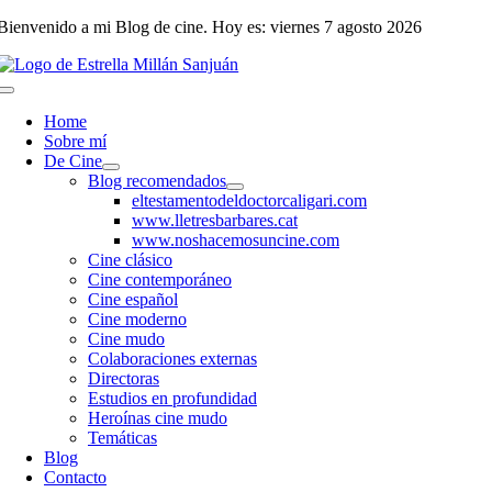
Saltar
Bienvenido a mi Blog de cine. Hoy es: viernes 7 agosto 2026
al
contenido
Toggle
Navigation
Home
Sobre mí
De Cine
Blog recomendados
eltestamentodeldoctorcaligari.com
www.lletresbarbares.cat
www.noshacemosuncine.com
Cine clásico
Cine contemporáneo
Cine español
Cine moderno
Cine mudo
Colaboraciones externas
Directoras
Estudios en profundidad
Heroínas cine mudo
Temáticas
Blog
Contacto