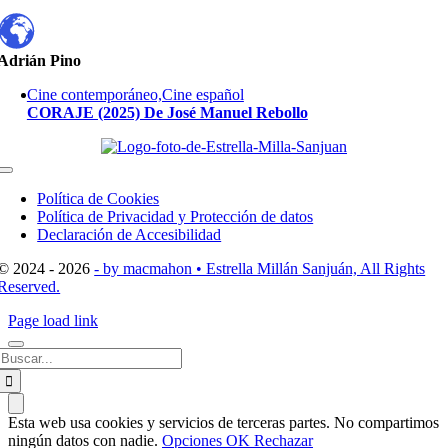
Adrián Pino
Cine contemporáneo,Cine español
CORAJE (2025) De José Manuel Rebollo
Toggle
Navigation
Política de Cookies
Política de Privacidad y Protección de datos
Declaración de Accesibilidad
© 2024 - 2026
- by macmahon • Estrella Millán Sanjuán, All Rights
Reserved.
Page load link
Buscar:
Esta web usa cookies y servicios de terceras partes. No compartimos
ningún datos con nadie.
Opciones
OK
Rechazar