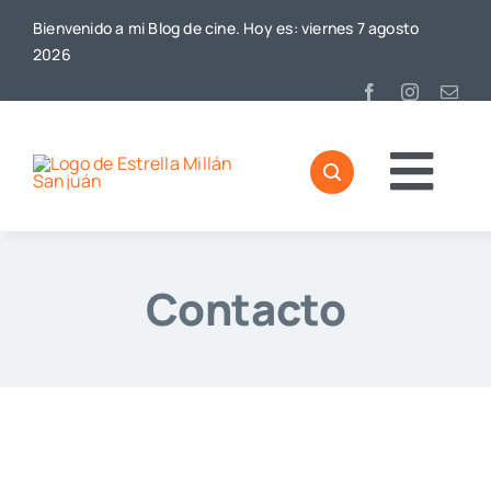
Saltar
Bienvenido a mi Blog de cine. Hoy es: viernes 7 agosto
al
2026
contenido
Togg
Home
Navi
Contacto
Sobre mí
De Cine
Blog
Contacto