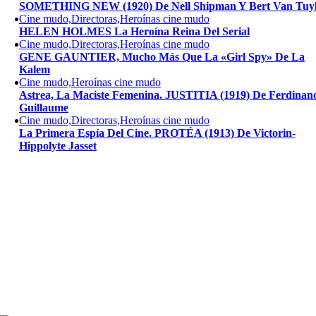
SOMETHING NEW (1920) De Nell Shipman Y Bert Van Tuy
Cine mudo,Directoras,Heroínas cine mudo
HELEN HOLMES La Heroína Reina Del Serial
Cine mudo,Directoras,Heroínas cine mudo
GENE GAUNTIER, Mucho Más Que La «Girl Spy» De La
Kalem
Cine mudo,Heroínas cine mudo
Astrea, La Maciste Femenina. JUSTITIA (1919) De Ferdinan
Guillaume
Cine mudo,Directoras,Heroínas cine mudo
La Primera Espía Del Cine. PROTÉA (1913) De Victorin-
Hippolyte Jasset