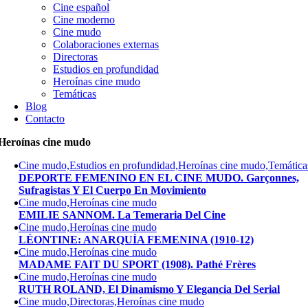
Cine español
Cine moderno
Cine mudo
Colaboraciones externas
Directoras
Estudios en profundidad
Heroínas cine mudo
Temáticas
Blog
Contacto
Heroínas cine mudo
Cine mudo,Estudios en profundidad,Heroínas cine mudo,Temática
DEPORTE FEMENINO EN EL CINE MUDO. Garçonnes,
Sufragistas Y El Cuerpo En Movimiento
Cine mudo,Heroínas cine mudo
EMILIE SANNOM. La Temeraria Del Cine
Cine mudo,Heroínas cine mudo
LÉONTINE: ANARQUÍA FEMENINA (1910-12)
Cine mudo,Heroínas cine mudo
MADAME FAIT DU SPORT (1908). Pathé Frères
Cine mudo,Heroínas cine mudo
RUTH ROLAND, El Dinamismo Y Elegancia Del Serial
Cine mudo,Directoras,Heroínas cine mudo