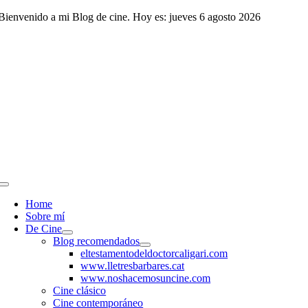
Saltar
Bienvenido a mi Blog de cine. Hoy es: jueves 6 agosto 2026
al
contenido
Toggle
Navigation
Home
Sobre mí
De Cine
Blog recomendados
eltestamentodeldoctorcaligari.com
www.lletresbarbares.cat
www.noshacemosuncine.com
Cine clásico
Cine contemporáneo