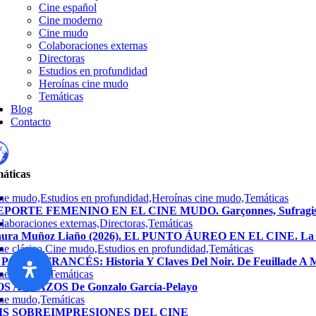
Cine español
Cine moderno
Cine mudo
Colaboraciones externas
Directoras
Estudios en profundidad
Heroínas cine mudo
Temáticas
Blog
Contacto
áticas
ne mudo,Estudios en profundidad,Heroínas cine mudo,Temáticas
PORTE FEMENINO EN EL CINE MUDO. Garçonnes, Sufragista
laboraciones externas,Directoras,Temáticas
ura Muñoz Liaño (2026). EL PUNTO ÁUREO EN EL CINE. La G
ne clásico,Cine mudo,Estudios en profundidad,Temáticas
 POLAR FRANCÉS: Historia Y Claves Del Noir. De Feuillade A M
ne español,Temáticas
S ABRAZOS De Gonzalo García-Pelayo
ne mudo,Temáticas
IS SOBREIMPRESIONES DEL CINE