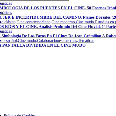
máticas
MBOLOGÍA DE LOS PUENTES EN EL CINE. 50 Escenas Icónicas
máticas
UJER E INCERTIDUMBRE DEL CAMINO. Planos Dorsales (20
ne clásico,Cine contemporáneo,Cine moderno,Cine mudo,Estudios en 
S RÍOS Y EL CINE. Análisis Profundo Del Cine Fluvial. 1ª Parte
máticas
 Simbología De Los Faros En El Cine: De Jean Grémillon A Robe
ne español,Cine mudo,Colaboraciones externas,Temáticas
A PANTALLA DIVIDIDA EN EL CINE MUDO
ggle
vigation
Política de Cookies