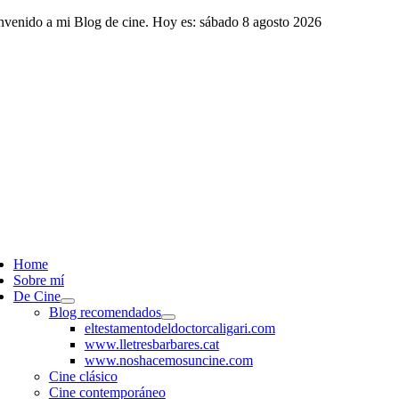
Saltar
nvenido a mi Blog de cine. Hoy es: sábado 8 agosto 2026
al
contenido
ggle
vigation
Home
Sobre mí
De Cine
Blog recomendados
eltestamentodeldoctorcaligari.com
www.lletresbarbares.cat
www.noshacemosuncine.com
Cine clásico
Cine contemporáneo