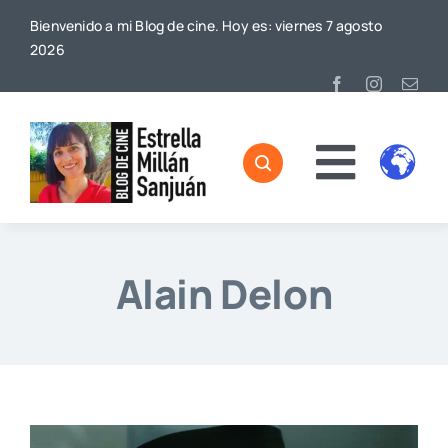
Saltar
Bienvenido a mi Blog de cine. Hoy es: viernes 7 agosto
al
2026
contenido
Toggl
Home
Naviga
Sobre mí
Alain Delon
De Cine
Blog
Contacto