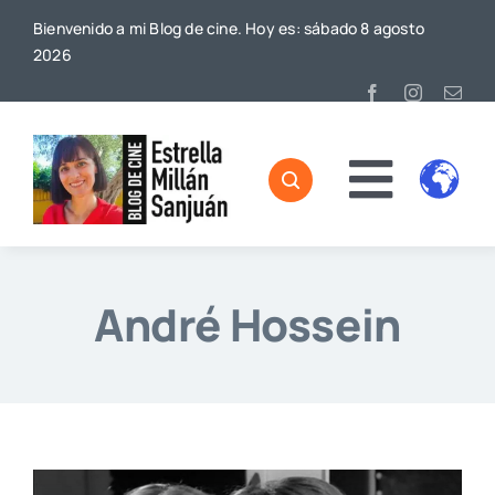
Saltar
Bienvenido a mi Blog de cine. Hoy es: sábado 8 agosto
al
2026
contenido
Toggl
Home
Naviga
Sobre mí
André Hossein
De Cine
Blog
Contacto