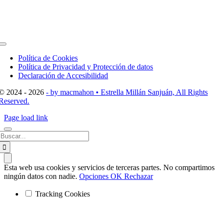
Toggle
Navigation
Política de Cookies
Política de Privacidad y Protección de datos
Declaración de Accesibilidad
© 2024 - 2026
- by macmahon • Estrella Millán Sanjuán, All Rights
Reserved.
Page load link
Buscar:
Esta web usa cookies y servicios de terceras partes. No compartimos
ningún datos con nadie.
Opciones
OK
Rechazar
Tracking Cookies
Ir
a