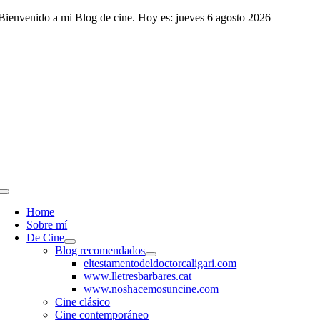
Saltar
Bienvenido a mi Blog de cine. Hoy es: jueves 6 agosto 2026
al
contenido
Toggle
Navigation
Home
Sobre mí
De Cine
Blog recomendados
eltestamentodeldoctorcaligari.com
www.lletresbarbares.cat
www.noshacemosuncine.com
Cine clásico
Cine contemporáneo