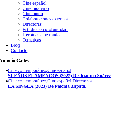
Cine español
Cine moderno
Cine mudo
Colaboraciones externas
Directoras
Estudios en profundidad
Heroínas cine mudo
Temáticas
Blog
Contacto
Antonio Gades
Cine contemporáneo,Cine español
SUEÑOS FLAMENCOS (2025) De Juanma Suárez
Cine contemporáneo,Cine español,Directoras
LA SINGLA (2023) De Paloma Zapata.