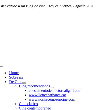
Saltar
Bienvenido a mi Blog de cine. Hoy es: viernes 7 agosto 2026
al
contenido
Toggle
Navigation
Home
Sobre mí
De Cine
Blog recomendados
eltestamentodeldoctorcaligari.com
www.lletresbarbares.cat
www.noshacemosuncine.com
Cine clásico
Cine contemporáneo