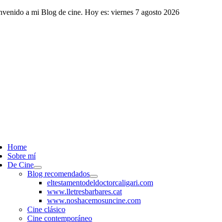
Saltar
nvenido a mi Blog de cine. Hoy es: viernes 7 agosto 2026
al
contenido
ggle
vigation
Home
Sobre mí
De Cine
Blog recomendados
eltestamentodeldoctorcaligari.com
www.lletresbarbares.cat
www.noshacemosuncine.com
Cine clásico
Cine contemporáneo