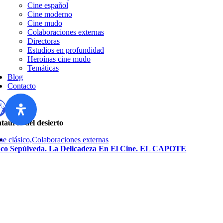
Cine español
Cine moderno
Cine mudo
Colaboraciones externas
Directoras
Estudios en profundidad
Heroínas cine mudo
Temáticas
Blog
Contacto
tauros del desierto
ne clásico,Colaboraciones externas
co Sepúlveda. La Delicadeza En El Cine. EL CAPOTE