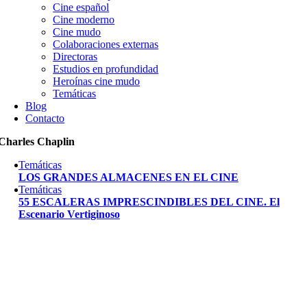
Cine español
Cine moderno
Cine mudo
Colaboraciones externas
Directoras
Estudios en profundidad
Heroínas cine mudo
Temáticas
Blog
Contacto
Charles Chaplin
Temáticas
LOS GRANDES ALMACENES EN EL CINE
Temáticas
55 ESCALERAS IMPRESCINDIBLES DEL CINE. El
Escenario Vertiginoso