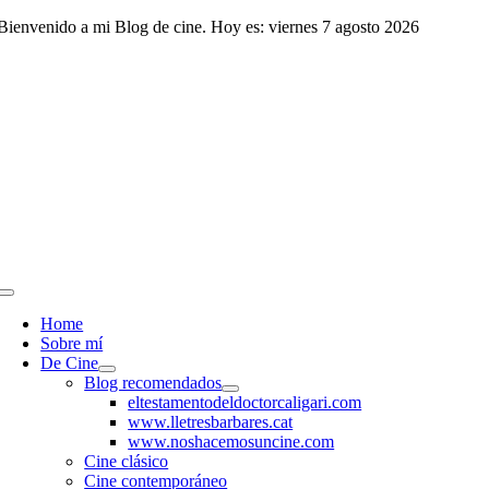
Saltar
Bienvenido a mi Blog de cine. Hoy es: viernes 7 agosto 2026
al
contenido
Toggle
Navigation
Home
Sobre mí
De Cine
Blog recomendados
eltestamentodeldoctorcaligari.com
www.lletresbarbares.cat
www.noshacemosuncine.com
Cine clásico
Cine contemporáneo