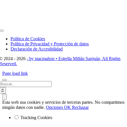
Toggle
Navigation
Política de Cookies
Política de Privacidad y Protección de datos
Declaración de Accesibilidad
© 2024 - 2026
- by macmahon • Estrella Millán Sanjuán, All Rights
Reserved.
Page load link
Buscar:
Esta web usa cookies y servicios de terceras partes. No compartimos
ningún datos con nadie.
Opciones
OK
Rechazar
Tracking Cookies
Ir