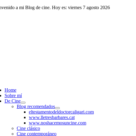
Saltar
nvenido a mi Blog de cine. Hoy es: viernes 7 agosto 2026
al
contenido
ggle
vigation
Home
Sobre mí
De Cine
Blog recomendados
eltestamentodeldoctorcaligari.com
www.lletresbarbares.cat
www.noshacemosuncine.com
Cine clásico
Cine contemporáneo