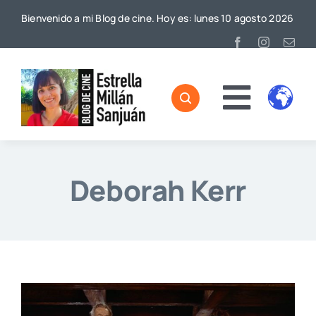
Saltar
Bienvenido a mi Blog de cine. Hoy es: lunes 10 agosto 2026
al
contenido
Toggl
Home
Naviga
Sobre mí
Deborah Kerr
De Cine
Blog
Contacto