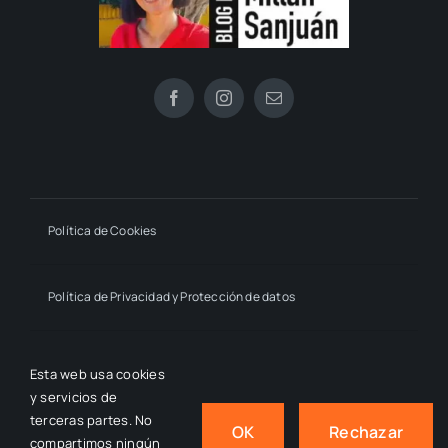
Política de Cookies
Política de Privacidad y Protección de datos
Declaración de Accesibilidad
Esta web usa cookies
y servicios de
terceras partes. No
OK
Rechazar
compartimos ningún
© 2024 - 2026
- by macmahon • Estrella Millán Sanjuán,