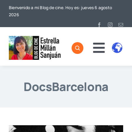
Saltar
Bienvenido a mi Blog de cine. Hoy es: jueves 6 agosto
al
2026
contenido
Toggl
Home
Naviga
Sobre mí
DocsBarcelona
De Cine
Blog
Contacto