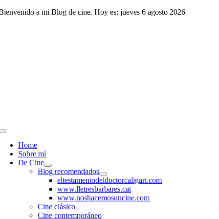
Saltar
Bienvenido a mi Blog de cine. Hoy es: jueves 6 agosto 2026
al
contenido
Toggle
Navigation
Home
Sobre mí
De Cine
Blog recomendados
eltestamentodeldoctorcaligari.com
www.lletresbarbares.cat
www.noshacemosuncine.com
Cine clásico
Cine contemporáneo