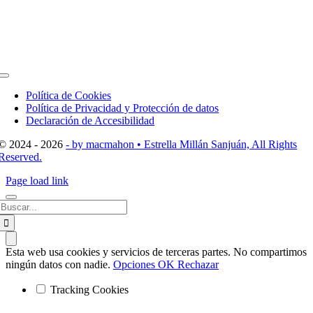
Toggle
Navigation
Política de Cookies
Política de Privacidad y Protección de datos
Declaración de Accesibilidad
© 2024 - 2026
- by macmahon • Estrella Millán Sanjuán, All Rights
Reserved.
Page load link
Buscar:
Esta web usa cookies y servicios de terceras partes. No compartimos
ningún datos con nadie.
Opciones
OK
Rechazar
Tracking Cookies
Ir