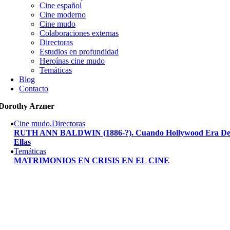
Cine español
Cine moderno
Cine mudo
Colaboraciones externas
Directoras
Estudios en profundidad
Heroínas cine mudo
Temáticas
Blog
Contacto
Dorothy Arzner
Cine mudo,Directoras
RUTH ANN BALDWIN (1886-?). Cuando Hollywood Era D
Ellas
Temáticas
MATRIMONIOS EN CRISIS EN EL CINE