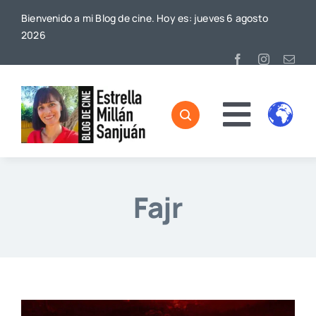
Saltar
Bienvenido a mi Blog de cine. Hoy es: jueves 6 agosto
al
2026
contenido
Toggl
Home
Naviga
Sobre mí
Fajr
De Cine
Blog
Contacto