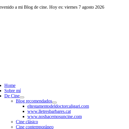
Saltar
nvenido a mi Blog de cine. Hoy es: viernes 7 agosto 2026
al
contenido
ggle
vigation
Home
Sobre mí
De Cine
Blog recomendados
eltestamentodeldoctorcaligari.com
www.lletresbarbares.cat
www.noshacemosuncine.com
Cine clásico
Cine contemporáneo