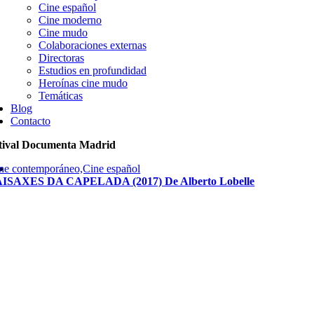
Cine español
Cine moderno
Cine mudo
Colaboraciones externas
Directoras
Estudios en profundidad
Heroínas cine mudo
Temáticas
Blog
Contacto
tival Documenta Madrid
ne contemporáneo,Cine español
ISAXES DA CAPELADA (2017) De Alberto Lobelle