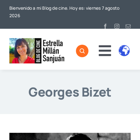
Saltar
Bienvenido a mi Blog de cine. Hoy es: viernes 7 agosto
al
2026
contenido
Toggl
Home
Naviga
Sobre mí
Georges Bizet
De Cine
Blog
Contacto