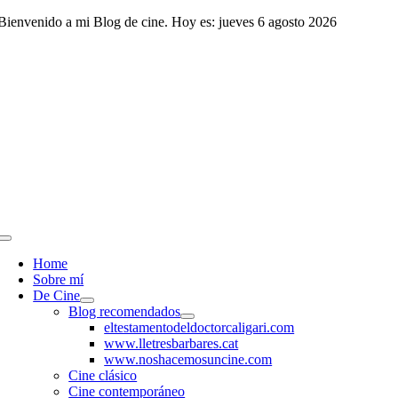
Saltar
Bienvenido a mi Blog de cine. Hoy es: jueves 6 agosto 2026
al
contenido
Toggle
Navigation
Home
Sobre mí
De Cine
Blog recomendados
eltestamentodeldoctorcaligari.com
www.lletresbarbares.cat
www.noshacemosuncine.com
Cine clásico
Cine contemporáneo