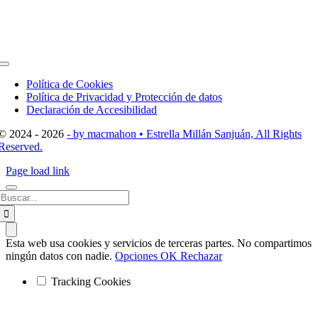
Toggle
Navigation
Política de Cookies
Política de Privacidad y Protección de datos
Declaración de Accesibilidad
© 2024 - 2026
- by macmahon • Estrella Millán Sanjuán, All Rights
Reserved.
Page load link
Buscar:
Esta web usa cookies y servicios de terceras partes. No compartimos
ningún datos con nadie.
Opciones
OK
Rechazar
Tracking Cookies
Ir
a