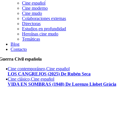
Cine español
Cine moderno
Cine mudo
Colaboraciones externas
Directoras
Estudios en profundidad
Heroínas cine mudo
Temáticas
Blog
Contacto
Guerra Civil española
Cine contemporáneo,Cine español
LOS CANGREJOS (2025) De Rubén Seca
Cine clásico,Cine español
VIDA EN SOMBRAS (1948) De Lorenzo Llobet Gràcia