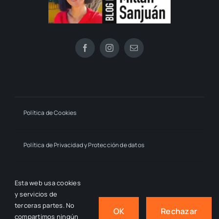
Política de Cookies
Política de Privacidad y Protección de datos
Declaración de Accesibilidad
Esta web usa cookies
y servicios de
terceras partes. No
OK
Rechazar
compartimos ningún
© 2024 - 2026
- by macmahon • Estrella Millán Sanjuán,