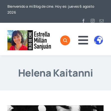
Saltar
Bienvenido a mi Blog de cine. Hoy es: jueves 6 agosto
al
2026
contenido
Toggl
Home
Naviga
Sobre mí
Helena Kaitanni
De Cine
Blog
Contacto