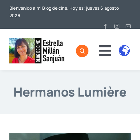
Saltar
Bienvenido a mi Blog de cine. Hoy es: jueves 6 agosto
al
2026
contenido
Toggl
Home
Naviga
Sobre mí
Hermanos Lumière
De Cine
Blog
Contacto