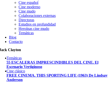
Cine español
Cine moderno
Cine mudo
Colaboraciones externas
Directoras
Estudios en profundidad
Heroínas cine mudo
Temáticas
Blog
Contacto
Jack Clayton
Temáticas
55 ESCALERAS IMPRESCINDIBLES DEL CINE. El
Escenario Vertiginoso
Cine clásico
FREE CINEMA. THIS SPORTING LIFE (1963) De Lindsay
Anderson