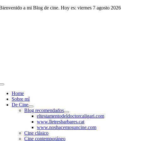
Saltar
Bienvenido a mi Blog de cine. Hoy es: viernes 7 agosto 2026
al
contenido
Toggle
Navigation
Home
Sobre mí
De Cine
Blog recomendados
eltestamentodeldoctorcaligari.com
www.lletresbarbares.cat
www.noshacemosuncine.com
Cine clásico
Cine contemporáneo