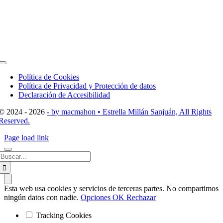
Toggle
Navigation
Política de Cookies
Política de Privacidad y Protección de datos
Declaración de Accesibilidad
© 2024 - 2026
- by macmahon • Estrella Millán Sanjuán, All Rights
Reserved.
Page load link
Buscar:
Esta web usa cookies y servicios de terceras partes. No compartimos
ningún datos con nadie.
Opciones
OK
Rechazar
Tracking Cookies