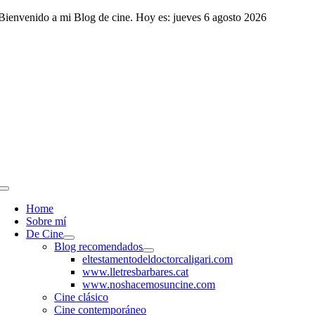
Saltar
Bienvenido a mi Blog de cine. Hoy es: jueves 6 agosto 2026
al
contenido
Toggle
Navigation
Home
Sobre mí
De Cine
Blog recomendados
eltestamentodeldoctorcaligari.com
www.lletresbarbares.cat
www.noshacemosuncine.com
Cine clásico
Cine contemporáneo