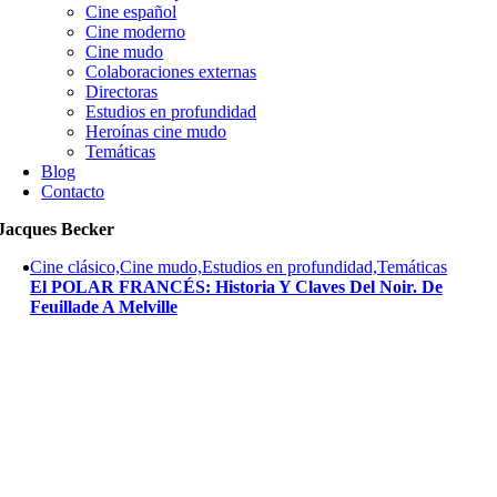
Cine español
Cine moderno
Cine mudo
Colaboraciones externas
Directoras
Estudios en profundidad
Heroínas cine mudo
Temáticas
Blog
Contacto
Jacques Becker
Cine clásico,Cine mudo,Estudios en profundidad,Temáticas
El POLAR FRANCÉS: Historia Y Claves Del Noir. De
Feuillade A Melville