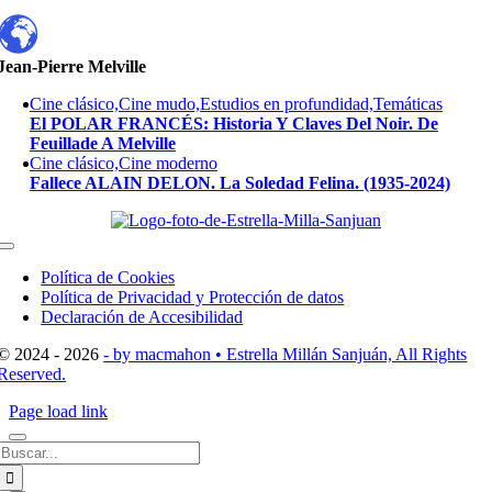
Jean-Pierre Melville
Cine clásico,Cine mudo,Estudios en profundidad,Temáticas
El POLAR FRANCÉS: Historia Y Claves Del Noir. De
Feuillade A Melville
Cine clásico,Cine moderno
Fallece ALAIN DELON. La Soledad Felina. (1935-2024)
Toggle
Navigation
Política de Cookies
Política de Privacidad y Protección de datos
Declaración de Accesibilidad
© 2024 - 2026
- by macmahon • Estrella Millán Sanjuán, All Rights
Reserved.
Page load link
Buscar: