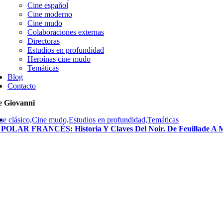
Cine español
Cine moderno
Cine mudo
Colaboraciones externas
Directoras
Estudios en profundidad
Heroínas cine mudo
Temáticas
Blog
Contacto
e Giovanni
ne clásico,Cine mudo,Estudios en profundidad,Temáticas
 POLAR FRANCÉS: Historia Y Claves Del Noir. De Feuillade A M