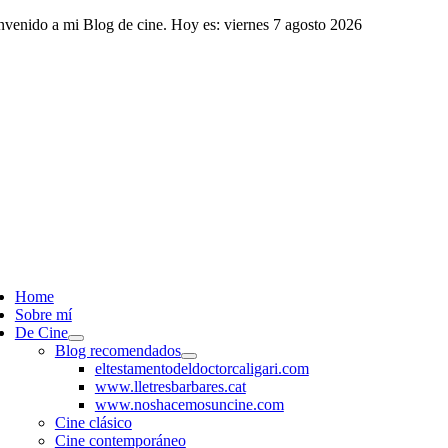
Saltar
nvenido a mi Blog de cine. Hoy es: viernes 7 agosto 2026
al
contenido
ggle
vigation
Home
Sobre mí
De Cine
Blog recomendados
eltestamentodeldoctorcaligari.com
www.lletresbarbares.cat
www.noshacemosuncine.com
Cine clásico
Cine contemporáneo