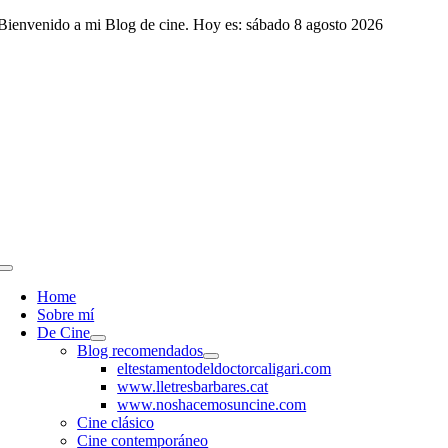
Saltar
Bienvenido a mi Blog de cine. Hoy es: sábado 8 agosto 2026
al
contenido
Toggle
Navigation
Home
Sobre mí
De Cine
Blog recomendados
eltestamentodeldoctorcaligari.com
www.lletresbarbares.cat
www.noshacemosuncine.com
Cine clásico
Cine contemporáneo