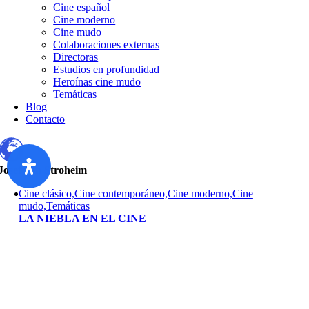
Cine español
Cine moderno
Cine mudo
Colaboraciones externas
Directoras
Estudios en profundidad
Heroínas cine mudo
Temáticas
Blog
Contacto
Josef von Stroheim
Cine clásico,Cine contemporáneo,Cine moderno,Cine
mudo,Temáticas
LA NIEBLA EN EL CINE