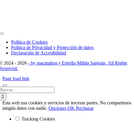
Toggle
Navigation
Política de Cookies
Política de Privacidad y Protección de datos
Declaración de Accesibilidad
© 2024 - 2026
- by macmahon • Estrella Millán Sanjuán, All Rights
Reserved.
Page load link
Buscar:
Esta web usa cookies y servicios de terceras partes. No compartimos
ningún datos con nadie.
Opciones
OK
Rechazar
Tracking Cookies
Ir