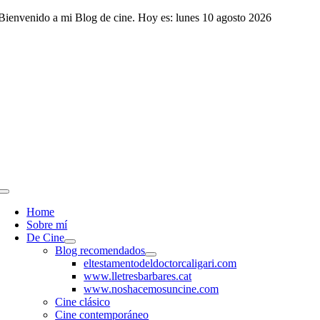
Saltar
Bienvenido a mi Blog de cine. Hoy es: lunes 10 agosto 2026
al
contenido
Toggle
Navigation
Home
Sobre mí
De Cine
Blog recomendados
eltestamentodeldoctorcaligari.com
www.lletresbarbares.cat
www.noshacemosuncine.com
Cine clásico
Cine contemporáneo