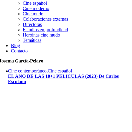
Cine español
Cine moderno
Cine mudo
Colaboraciones externas
Directoras
Estudios en profundidad
Heroínas cine mudo
Temáticas
Blog
Contacto
Josema García-Pelayo
Cine contemporáneo,Cine español
EL AÑO DE LAS 10+1 PELÍCULAS (2023) De Carlos
Escolano