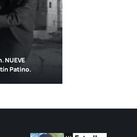
n. NUEVE
tín Patino.