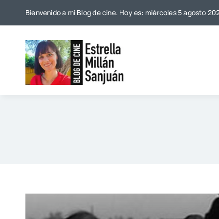
Saltar
Bienvenido a mi Blog de cine. Hoy es: miércoles 5 agosto 20
al
contenido