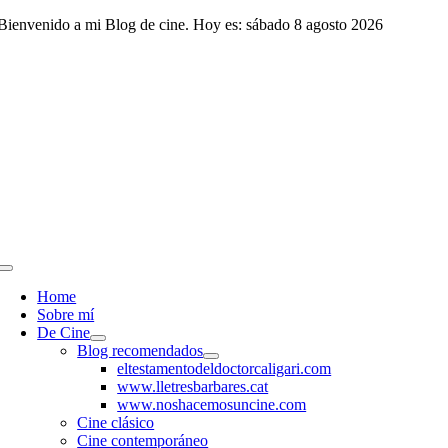
Saltar
Bienvenido a mi Blog de cine. Hoy es: sábado 8 agosto 2026
al
contenido
Toggle
Navigation
Home
Sobre mí
De Cine
Blog recomendados
eltestamentodeldoctorcaligari.com
www.lletresbarbares.cat
www.noshacemosuncine.com
Cine clásico
Cine contemporáneo