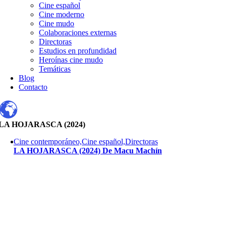
Cine español
Cine moderno
Cine mudo
Colaboraciones externas
Directoras
Estudios en profundidad
Heroínas cine mudo
Temáticas
Blog
Contacto
LA HOJARASCA (2024)
Cine contemporáneo,Cine español,Directoras
LA HOJARASCA (2024) De Macu Machín