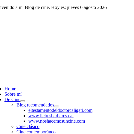
Saltar
nvenido a mi Blog de cine. Hoy es: jueves 6 agosto 2026
al
contenido
ggle
vigation
Home
Sobre mí
De Cine
Blog recomendados
eltestamentodeldoctorcaligari.com
www.lletresbarbares.cat
www.noshacemosuncine.com
Cine clásico
Cine contemporáneo