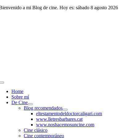
Saltar
Bienvenido a mi Blog de cine. Hoy es: sábado 8 agosto 2026
al
contenido
Toggle
Navigation
Home
Sobre mí
De Cine
Blog recomendados
eltestamentodeldoctorcaligari.com
www.lletresbarbares.cat
www.noshacemosuncine.com
Cine clásico
Cine contemporáneo