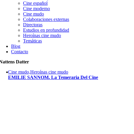
Cine español
Cine moderno
Cine mudo
Colaboraciones externas
Directoras
Estudios en profundidad
Heroínas cine mudo
Temáticas
Blog
Contacto
Nattens Datter
Cine mudo,Heroínas cine mudo
EMILIE SANNOM. La Temeraria Del Cine