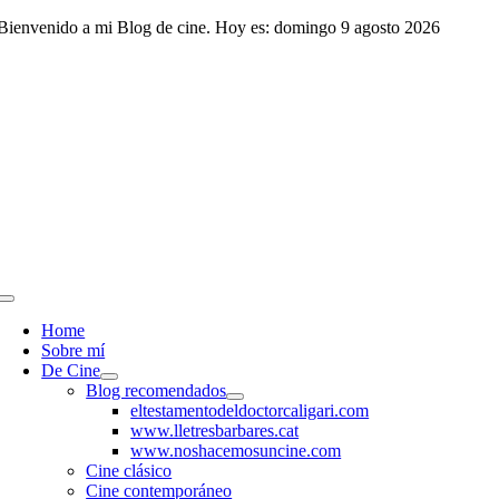
Saltar
Bienvenido a mi Blog de cine. Hoy es: domingo 9 agosto 2026
al
contenido
Toggle
Navigation
Home
Sobre mí
De Cine
Blog recomendados
eltestamentodeldoctorcaligari.com
www.lletresbarbares.cat
www.noshacemosuncine.com
Cine clásico
Cine contemporáneo