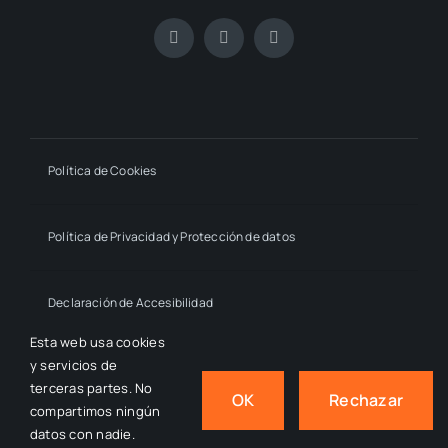
Política de Cookies
Política de Privacidad y Protección de datos
Declaración de Accesibilidad
Esta web usa cookies
y servicios de
© 2024 - 2026
- by macmahon • Estrella Millán Sanjuán,
terceras partes. No
OK
Rechazar
All Rights Reserved.
compartimos ningún
datos con nadie.