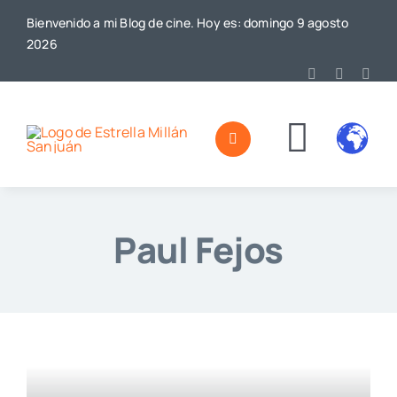
Saltar
Bienvenido a mi Blog de cine. Hoy es: domingo 9 agosto
al
2026
contenido
Toggl
Home
Naviga
Paul Fejos
Sobre mí
De Cine
Blog
Contacto