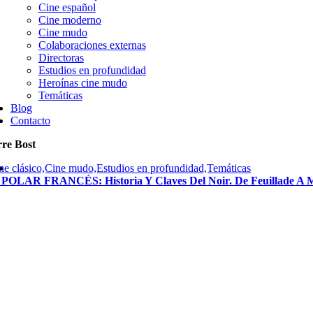
Cine español
Cine moderno
Cine mudo
Colaboraciones externas
Directoras
Estudios en profundidad
Heroínas cine mudo
Temáticas
Blog
Contacto
rre Bost
ne clásico,Cine mudo,Estudios en profundidad,Temáticas
 POLAR FRANCÉS: Historia Y Claves Del Noir. De Feuillade A M