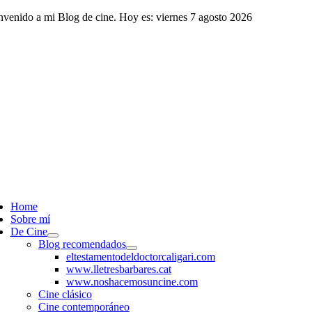
Saltar
nvenido a mi Blog de cine. Hoy es: viernes 7 agosto 2026
al
contenido
ggle
vigation
Home
Sobre mí
De Cine
Blog recomendados
eltestamentodeldoctorcaligari.com
www.lletresbarbares.cat
www.noshacemosuncine.com
Cine clásico
Cine contemporáneo