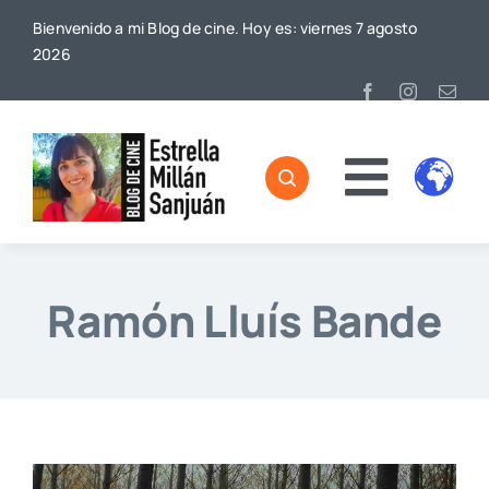
Saltar
Bienvenido a mi Blog de cine. Hoy es: viernes 7 agosto
al
2026
contenido
Toggl
Home
Naviga
Sobre mí
Ramón Lluís Bande
De Cine
Blog
Contacto