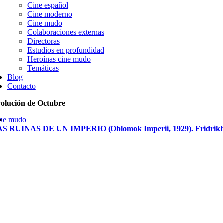
Cine español
Cine moderno
Cine mudo
Colaboraciones externas
Directoras
Estudios en profundidad
Heroínas cine mudo
Temáticas
Blog
Contacto
olución de Octubre
ne mudo
S RUINAS DE UN IMPERIO (Oblomok Imperii, 1929). Fridrik