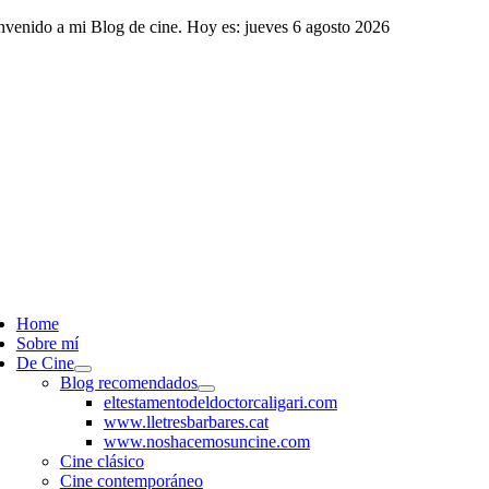
Saltar
nvenido a mi Blog de cine. Hoy es: jueves 6 agosto 2026
al
contenido
ggle
vigation
Home
Sobre mí
De Cine
Blog recomendados
eltestamentodeldoctorcaligari.com
www.lletresbarbares.cat
www.noshacemosuncine.com
Cine clásico
Cine contemporáneo