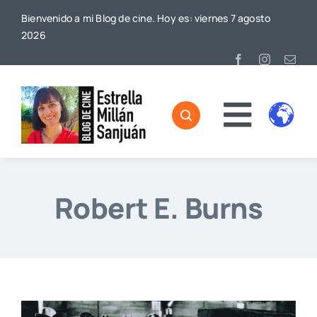
Saltar
Bienvenido a mi Blog de cine. Hoy es: viernes 7 agosto
al
2026
contenido
Toggl
Home
Naviga
Sobre mí
Robert E. Burns
De Cine
Blog
Contacto