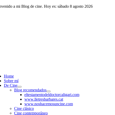
Saltar
nvenido a mi Blog de cine. Hoy es: sábado 8 agosto 2026
al
contenido
ggle
vigation
Home
Sobre mí
De Cine
Blog recomendados
eltestamentodeldoctorcaligari.com
www.lletresbarbares.cat
www.noshacemosuncine.com
Cine clásico
Cine contemporáneo