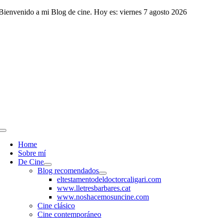
Saltar
Bienvenido a mi Blog de cine. Hoy es: viernes 7 agosto 2026
al
contenido
Toggle
Navigation
Home
Sobre mí
De Cine
Blog recomendados
eltestamentodeldoctorcaligari.com
www.lletresbarbares.cat
www.noshacemosuncine.com
Cine clásico
Cine contemporáneo