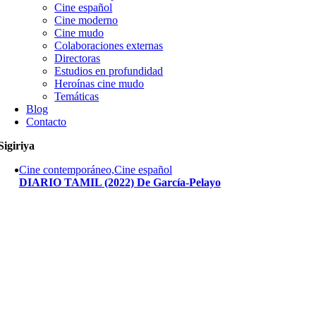
Cine español
Cine moderno
Cine mudo
Colaboraciones externas
Directoras
Estudios en profundidad
Heroínas cine mudo
Temáticas
Blog
Contacto
Sigiriya
Cine contemporáneo,Cine español
DIARIO TAMIL (2022) De García-Pelayo