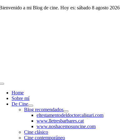
Saltar
Bienvenido a mi Blog de cine. Hoy es: sábado 8 agosto 2026
al
contenido
Toggle
Navigation
Home
Sobre mí
De Cine
Blog recomendados
eltestamentodeldoctorcaligari.com
www.lletresbarbares.cat
www.noshacemosuncine.com
Cine clásico
Cine contemporáneo