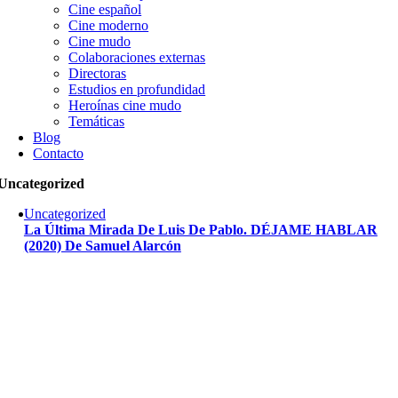
Cine español
Cine moderno
Cine mudo
Colaboraciones externas
Directoras
Estudios en profundidad
Heroínas cine mudo
Temáticas
Blog
Contacto
Uncategorized
Uncategorized
La Última Mirada De Luis De Pablo. DÉJAME HABLAR
(2020) De Samuel Alarcón