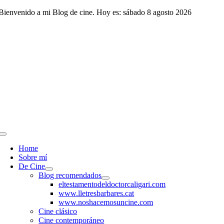
Saltar
Bienvenido a mi Blog de cine. Hoy es: sábado 8 agosto 2026
al
contenido
Toggle
Navigation
Home
Sobre mí
De Cine
Blog recomendados
eltestamentodeldoctorcaligari.com
www.lletresbarbares.cat
www.noshacemosuncine.com
Cine clásico
Cine contemporáneo