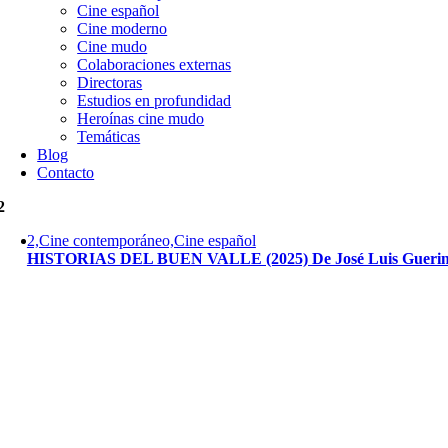
Cine español
Cine moderno
Cine mudo
Colaboraciones externas
Directoras
Estudios en profundidad
Heroínas cine mudo
Temáticas
Blog
Contacto
2
2,Cine contemporáneo,Cine español
HISTORIAS DEL BUEN VALLE (2025) De José Luis Gueri