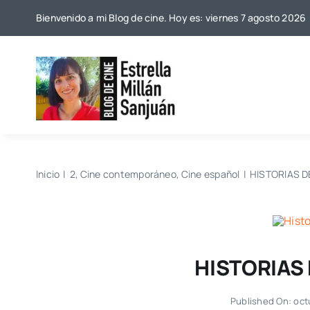
Saltar
Bienvenido a mi Blog de cine. Hoy es: viernes 7 agosto 2026
al
contenido
Inicio
2
Cine contemporáneo
Cine español
HISTORIAS DE
HISTORIAS 
Published On: oct