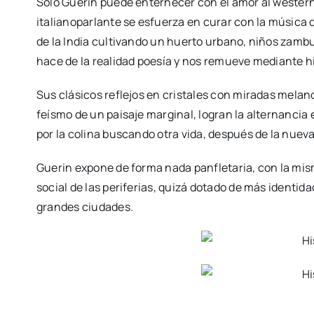
Sólo Guerin puede enternecer con el amor al wester
italianoparlante se esfuerza en curar con la música d
de la India cultivando un huerto urbano, niños zambu
hace de la realidad poesía y nos remueve mediante hi
Sus clásicos reflejos en cristales con miradas melanc
feísmo de un paisaje marginal, logran la alternancia e
por la colina buscando otra vida, después de la nuev
Guerin expone de forma nada panfletaria, con la mis
social de las periferias, quizá dotado de más identid
grandes ciudades.