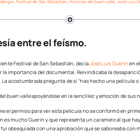
 Mangini
,
Festival de San Sebastián
,
Historias del buen valle
,
José Luis G
esía entre el feísmo.
ciente Festival de San Sebastián, decía
José Luis Guerin
en el
 la importancia del documental. Reivindicaba la desaparici
. La acostumbrada pregunta de si “has hecho una película o 
del buen valle
apoyándose en la sencillez y emoción de sus 
 el permiso para ver esta película no se conformó en primer
in es mucho Guerin y que representa un caramelo al que h
te fui obsequiada con una aprobación que se saboreaba con m