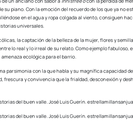
n de un anciano con sabor a
Innisfree o
con la pérdida de me
e su piano. Con la emoción del recuerdo de los que ya no est
lléndose en el agua y ropa colgada al viento, consiguen hac
storias universales.
ólicas, la captación de la belleza de la mujer, flores y semi
ntre lo real y lo irreal de su relato. Como ejemplo fabuloso,
a amenaza ecológica para el barrio.
ma parsimonia con la que habla y su magnífica capacidad de
ad, frescura y convivencia que la frialdad, desconexión y de