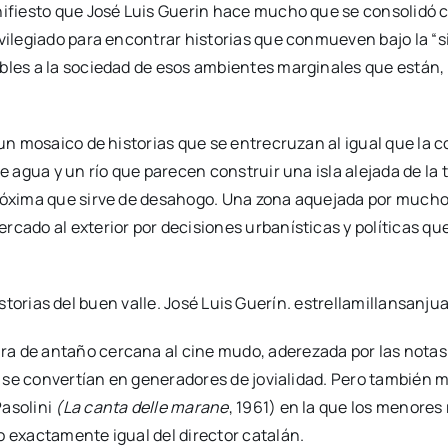
anifiesto que José Luis Guerin hace mucho que se consolidó
vilegiado para encontrar historias que conmueven bajo la “si
les a la sociedad de esos ambientes marginales que están, qu
 un mosaico de historias que se entrecruzan al igual que la c
de agua y un río que parecen construir una isla alejada de l
próxima que sirve de desahogo. Una zona aquejada por muchos
cado al exterior por decisiones urbanísticas y políticas que,
a de antaño cercana al cine mudo, aderezada por las notas 
s se convertían en generadores de jovialidad. Pero también me
Pasolini
(La canta delle marane
, 1961) en la que los menore
o exactamente igual del director catalán.