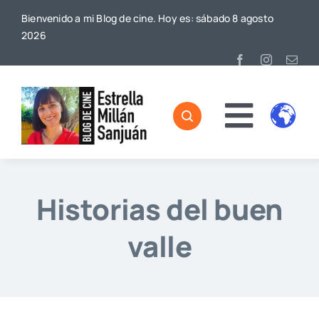
Saltar
Bienvenido a mi Blog de cine. Hoy es: sábado 8 agosto
al
2026
contenido
Toggl
Home
Naviga
Sobre mí
Historias del buen
De Cine
valle
Blog
Contacto