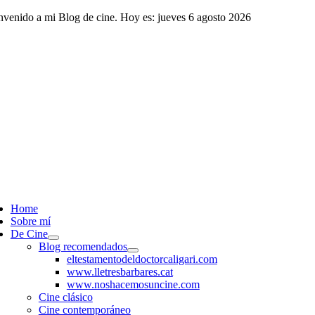
Saltar
nvenido a mi Blog de cine. Hoy es: jueves 6 agosto 2026
al
contenido
ggle
vigation
Home
Sobre mí
De Cine
Blog recomendados
eltestamentodeldoctorcaligari.com
www.lletresbarbares.cat
www.noshacemosuncine.com
Cine clásico
Cine contemporáneo