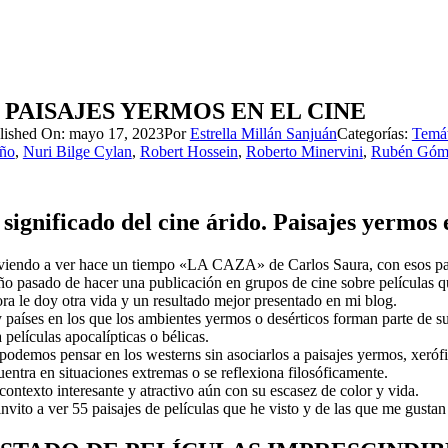
8 PAISAJES YERMOS EN EL CINE
lished On: mayo 17, 2023
Por
Estrella Millán Sanjuán
Categorías:
Temát
iño
,
Nuri Bilge Cylan
,
Robert Hossein
,
Roberto Minervini
,
Rubén Góm
 significado del cine árido. Paisajes yermos e
viendo a ver hace un tiempo «LA CAZA» de Carlos Saura, con esos paisaje
ño pasado de hacer una publicación en grupos de cine sobre películas que
ra le doy otra vida y un resultado mejor presentado en mi blog.
 países en los que los ambientes yermos o desérticos forman parte de su 
 películas apocalípticas o bélicas.
podemos pensar en los westerns sin asociarlos a paisajes yermos, xerófi
entra en situaciones extremas o se reflexiona filosóficamente.
ontexto interesante y atractivo aún con su escasez de color y vida.
invito a ver 55 paisajes de películas que he visto y de las que me gusta