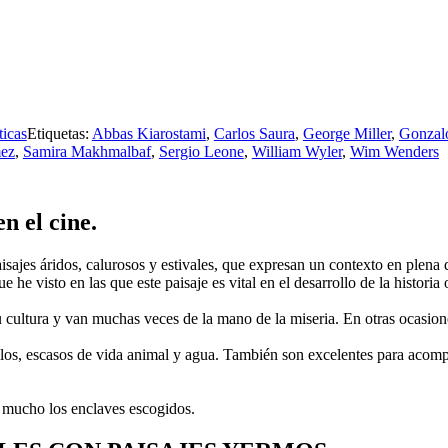
icas
Etiquetas:
Abbas Kiarostami
,
Carlos Saura
,
George Miller
,
Gonzal
ez
,
Samira Makhmalbaf
,
Sergio Leone
,
William Wyler
,
Wim Wenders
n el cine.
s áridos, calurosos y estivales, que expresan un contexto en plena dic
 he visto en las que este paisaje es vital en el desarrollo de la histori
cultura y van muchas veces de la mano de la miseria. En otras ocasiones
los, escasos de vida animal y agua. También son excelentes para acompañ
n mucho los enclaves escogidos.