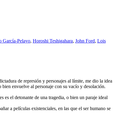
o García-Pelayo
,
Horoshi Teshigahara
,
John Ford
,
Lois
tadura de represión y personajes al límite, me dio la idea
a o bien envuelve al personaje con su vacío y desolación.
 es el detonante de una tragedia, o bien un paraje ideal
ar a películas existenciales, en las que el ser humano se