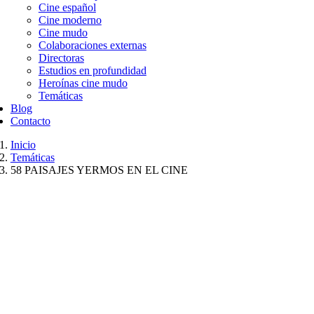
Cine español
Cine moderno
Cine mudo
Colaboraciones externas
Directoras
Estudios en profundidad
Heroínas cine mudo
Temáticas
Blog
Contacto
Inicio
Temáticas
58 PAISAJES YERMOS EN EL CINE