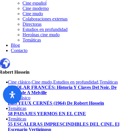
Cine español
Cine moderno
Cine mudo
Colaboraciones externas
Directoras
Estudios en profundidad
Heroínas cine mudo
Temáticas
Blog
Contacto
Robert Hossein
Cine clásico,Cine mudo,Estudios en profundidad,Temáticas
El POLAR FRANCÉS: Historia Y Claves Del Noir. De
Feuillade A Melville
Cine clásico
LES YEUX CERNÉS (1964) De Robert Hossein
Temáticas
58 PAISAJES YERMOS EN EL CINE
Temáticas
55 ESCALERAS IMPRESCINDIBLES DEL CINE. El
Escenario Vertiginoso