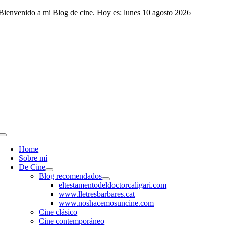
Saltar
Bienvenido a mi Blog de cine. Hoy es: lunes 10 agosto 2026
al
contenido
Toggle
Navigation
Home
Sobre mí
De Cine
Blog recomendados
eltestamentodeldoctorcaligari.com
www.lletresbarbares.cat
www.noshacemosuncine.com
Cine clásico
Cine contemporáneo