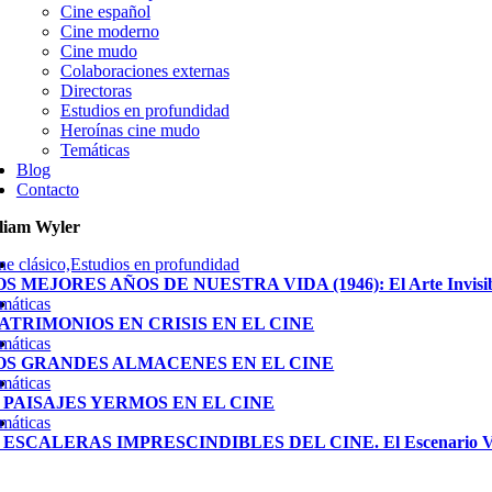
Cine español
Cine moderno
Cine mudo
Colaboraciones externas
Directoras
Estudios en profundidad
Heroínas cine mudo
Temáticas
Blog
Contacto
liam Wyler
ne clásico,Estudios en profundidad
S MEJORES AÑOS DE NUESTRA VIDA (1946): El Arte Invisibl
máticas
ATRIMONIOS EN CRISIS EN EL CINE
máticas
OS GRANDES ALMACENES EN EL CINE
máticas
8 PAISAJES YERMOS EN EL CINE
máticas
5 ESCALERAS IMPRESCINDIBLES DEL CINE. El Escenario Ve