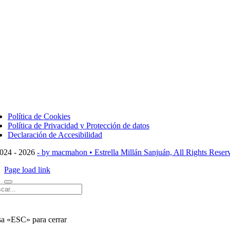
ggle
vigation
Política de Cookies
Política de Privacidad y Protección de datos
Declaración de Accesibilidad
024 - 2026
- by macmahon • Estrella Millán Sanjuán, All Rights Reser
Page load link
car:
sa «ESC» para cerrar