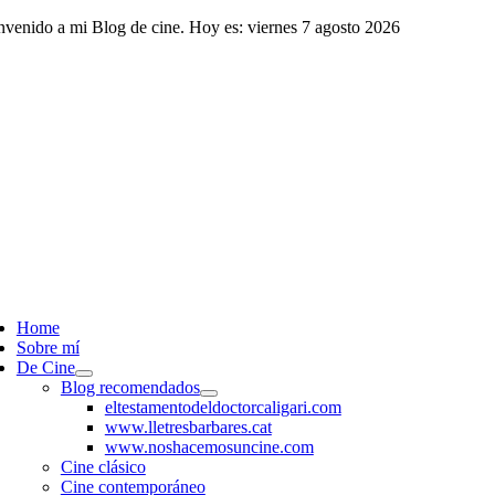
Saltar
nvenido a mi Blog de cine. Hoy es: viernes 7 agosto 2026
al
contenido
ggle
vigation
Home
Sobre mí
De Cine
Blog recomendados
eltestamentodeldoctorcaligari.com
www.lletresbarbares.cat
www.noshacemosuncine.com
Cine clásico
Cine contemporáneo