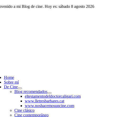
Saltar
nvenido a mi Blog de cine. Hoy es: sábado 8 agosto 2026
al
contenido
ggle
vigation
Home
Sobre mí
De Cine
Blog recomendados
eltestamentodeldoctorcaligari.com
www.lletresbarbares.cat
www.noshacemosuncine.com
Cine clásico
Cine contemporáneo