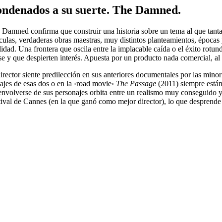
ndenados a su suerte. The Damned.
 Damned confirma que construir una historia sobre un tema al que tantas
ículas, verdaderas obras maestras, muy distintos planteamientos, épocas
lidad. Una frontera que oscila entre la implacable caída o el éxito rotu
se y que despierten interés. Apuesta por un producto nada comercial, al 
irector siente predilección en sus anteriores documentales por las minor
sajes de esas dos o en la ‹road movie›
The Passage
(2011) siempre están 
envolverse de sus personajes orbita entre un realismo muy conseguido y
tival de Cannes (en la que ganó como mejor director), lo que desprende 