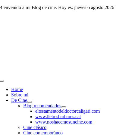
Saltar
Bienvenido a mi Blog de cine. Hoy es: jueves 6 agosto 2026
al
contenido
Toggle
Navigation
Home
Sobre mí
De Cine
Blog recomendados
eltestamentodeldoctorcaligari.com
www.lletresbarbares.cat
www.noshacemosuncine.com
Cine clásico
Cine contemporáneo