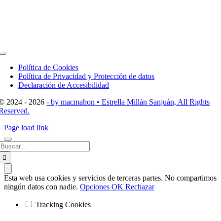
Toggle
Navigation
Política de Cookies
Política de Privacidad y Protección de datos
Declaración de Accesibilidad
© 2024 - 2026
- by macmahon • Estrella Millán Sanjuán, All Rights
Reserved.
Page load link
Buscar:
Esta web usa cookies y servicios de terceras partes. No compartimos
ningún datos con nadie.
Opciones
OK
Rechazar
Tracking Cookies
Ir