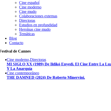
Cine español
Cine moderno
Cine mudo
Colaboraciones externas
Directoras
Estudios en profundidad
Heroínas cine mudo
Temáticas
Blog
Contacto
Festival de Cannes
Cine moderno,Directoras
MI SIGLO XX (1989) De Ildikó Enyedi. El Cine Entre La Lu
Y La Anarquía
Cine contemporáneo
THE DAMNED (2024) De Roberto Minervini.