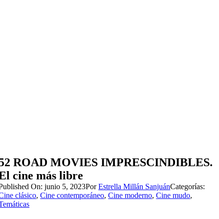
52 ROAD MOVIES IMPRESCINDIBLES.
El cine más libre
Published On: junio 5, 2023
Por
Estrella Millán Sanjuán
Categorías:
Cine clásico
,
Cine contemporáneo
,
Cine moderno
,
Cine mudo
,
Temáticas