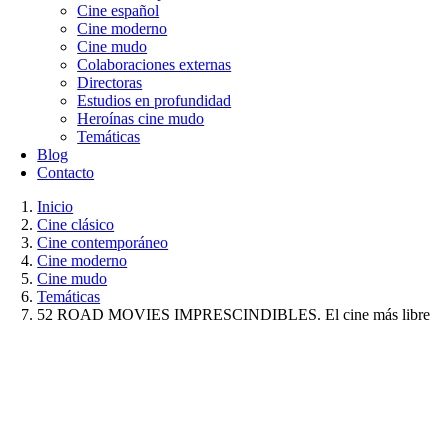
Cine español
Cine moderno
Cine mudo
Colaboraciones externas
Directoras
Estudios en profundidad
Heroínas cine mudo
Temáticas
Blog
Contacto
Inicio
Cine clásico
Cine contemporáneo
Cine moderno
Cine mudo
Temáticas
52 ROAD MOVIES IMPRESCINDIBLES. El cine más libre