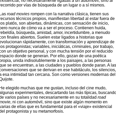
existencial, no necesariamente ligadas a un automóvil, sino al
recorrido por vías de búsqueda de un lugar o a sí mismos.
Las
road movies
rompen con la narrativa clásica, tienen sus
recursos técnicos propios, manifiestan libertad al estar fuera de
los platós, son abiertas, dinámicas, con sensación de inicio,
pero nunca de cómo va a ser el proceso. Contienen huida,
rebeldía, búsqueda, amistad, amor, incertidumbre, a menudo
con finales abiertos.
Suelen estar ligados a historias que
evolucionan rápidamente, con transformación y aprendizaje de
los protagonistas; variables, iniciáticas, criminales, por trabajo,
con un objetivo personal, y con mucha tensión por el reducido
espacio donde se generan. Por ello, gozan de una poética
propia, unida indisolublemente a los paisajes, a las personas
que se encuentran, a las ciudades y pueblos donde paran. A la
conversaciones que se derivan en ese habitáculo, los silencios
a esa intimidad tan cercana. Son como versiones modernas del
Quijote.
He elegido muchas que me gustan, incluso del cine mudo,
algunas experimentales, descartando las más típicas, buscand
de varios países y no necesariamente en su totalidad
road
movie
, ni con automóvil, sino que existe algún momento en
varias de ellas que es fundamental para el «viaje» existencial
del protagonista y su metamorfosis.