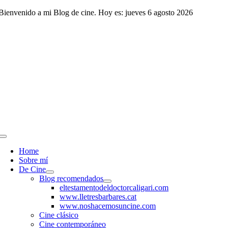
Saltar
Bienvenido a mi Blog de cine. Hoy es: jueves 6 agosto 2026
al
contenido
Toggle
Navigation
Home
Sobre mí
De Cine
Blog recomendados
eltestamentodeldoctorcaligari.com
www.lletresbarbares.cat
www.noshacemosuncine.com
Cine clásico
Cine contemporáneo