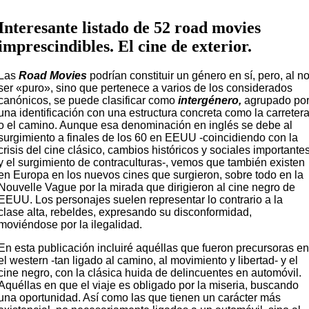
Interesante listado de 52 road movies
imprescindibles. El cine de exterior.
Las
Road Movies
podrían constituir un género en sí, pero, al n
ser «puro», sino que pertenece a varios de los considerados
canónicos, se puede clasificar como
intergénero,
agrupado po
una identificación
con una estructura concreta como la carreter
o el camino. Aunque esa denominación en inglés se debe al
surgimiento a finales de los 60 en EEUU -coincidiendo con la
crisis del cine clásico, cambios históricos y sociales importante
y
el surgimiento de contraculturas-, vemos que también existen
en Europa en los nuevos cines que surgieron,
sobre todo en la
Nouvelle Vague por la mirada que dirigieron al cine negro de
EEUU.
Los personajes suelen representar lo contrario a la
clase alta, rebeldes, expresando su disconformidad,
moviéndose por la ilegalidad.
En esta publicación incluiré aquéllas que fueron precursoras e
el western -tan ligado al camino, al movimiento y libertad- y el
cine negro, con la clásica huida de delincuentes en automóvil.
Aquéllas en que el viaje es obligado por la miseria, buscando
una oportunidad. Así como las que tienen un carácter más