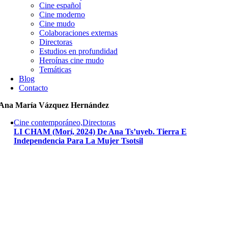
Cine español
Cine moderno
Cine mudo
Colaboraciones externas
Directoras
Estudios en profundidad
Heroínas cine mudo
Temáticas
Blog
Contacto
Ana María Vázquez Hernández
Cine contemporáneo,Directoras
LI CHAM (Morí, 2024) De Ana Ts’uyeb. Tierra E
Independencia Para La Mujer Tsotsil