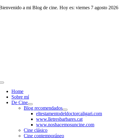
Saltar
Bienvenido a mi Blog de cine. Hoy es: viernes 7 agosto 2026
al
contenido
Toggle
Navigation
Home
Sobre mí
De Cine
Blog recomendados
eltestamentodeldoctorcaligari.com
www.lletresbarbares.cat
www.noshacemosuncine.com
Cine clásico
Cine contemporáneo