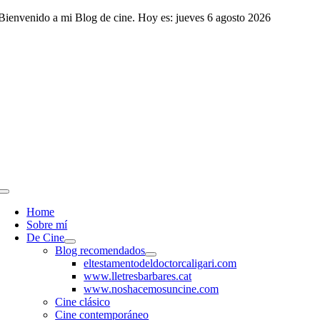
Saltar
Bienvenido a mi Blog de cine. Hoy es: jueves 6 agosto 2026
al
contenido
Toggle
Navigation
Home
Sobre mí
De Cine
Blog recomendados
eltestamentodeldoctorcaligari.com
www.lletresbarbares.cat
www.noshacemosuncine.com
Cine clásico
Cine contemporáneo